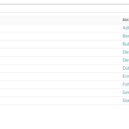
Bibl
Adl
Bo
Bu
Die
Die
Dü
Em
Feh
Ger
Gla