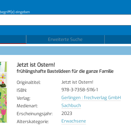
begriff(e) eingeben
Erweiterte Suche
Jetzt ist Ostern!
frühlingshafte Bastelideen für die ganze Familie
Jetzt ist Ostern!
Originaltitel
:
978-3-7358-5116-1
ISBN
:
Gerlingen : frechverlag GmbH
Verlag
:
Sachbuch
Medienart
:
2023
Erscheinungsjahr
:
Erwachsene
Alterskategorie
: