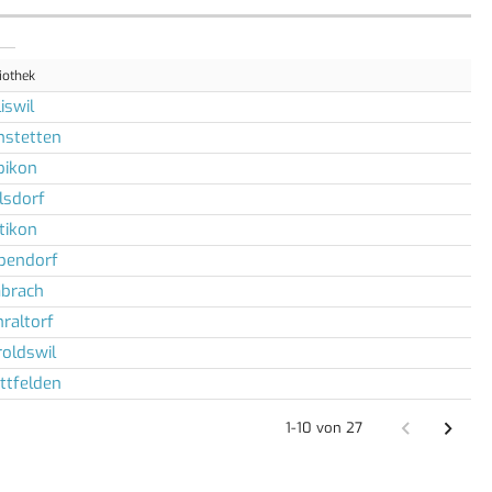
iothek
iswil
nstetten
bikon
lsdorf
tikon
bendorf
brach
raltorf
oldswil
ttfelden
1-10 von 27