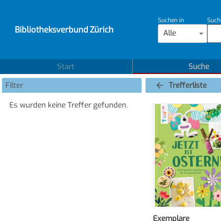
Suchen in
Such
Bibliotheksverbund Zürich
Alle
Start
Suche
Filter
Trefferliste
Es wurden keine Treffer gefunden.
Exemplare