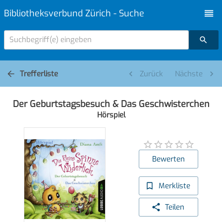
Bibliotheksverbund Zürich - Suche
Suchbegriff(e) eingeben
Trefferliste
Zurück
Nächste
Der Geburtstagsbesuch & Das Geschwisterchen
Hörspiel
Bewerten
Merkliste
Teilen