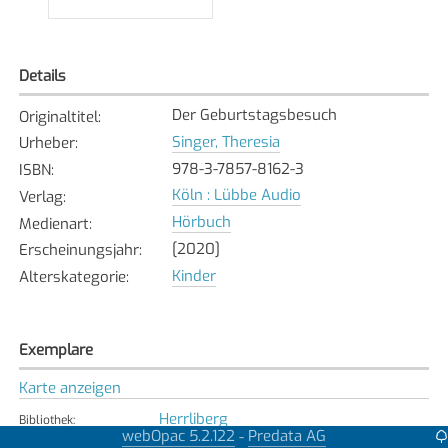
Details
Der Geburtstagsbesuch
Originaltitel
:
Singer, Theresia
Urheber
:
978-3-7857-8162-3
ISBN
:
Köln : Lübbe Audio
Verlag
:
Hörbuch
Medienart
:
[2020]
Erscheinungsjahr
:
Kinder
Alterskategorie
:
Exemplare
Karte anzeigen
Herrliberg
Bibliothek
:
webOpac 5.2.122
Predata AG
-
Verfügbar
Exemplarstatus
: