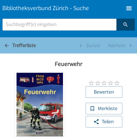
Bibliotheksverbund Zürich - Suche
Suchbegriff(e) eingeben
Trefferliste
Zurück
Nächste
Feuerwehr
Bewerten
Merkliste
Teilen