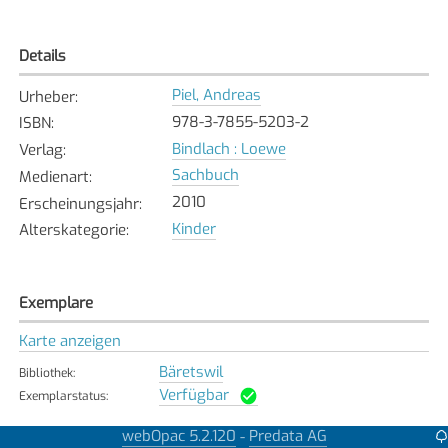
Details
Piel, Andreas
Urheber
:
978-3-7855-5203-2
ISBN
:
Bindlach : Loewe
Verlag
:
Sachbuch
Medienart
:
2010
Erscheinungsjahr
:
Kinder
Alterskategorie
:
Exemplare
Karte anzeigen
Bäretswil
Bibliothek
:
Verfügbar
Exemplarstatus
:
Dällikon
webOpac 5.2.120
Predata AG
-
Bibliothek
: