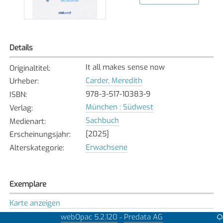
Details
It all makes sense now
Originaltitel
:
Carder, Meredith
Urheber
:
978-3-517-10383-9
ISBN
:
München : Südwest
Verlag
:
Sachbuch
Medienart
:
[2025]
Erscheinungsjahr
:
Erwachsene
Alterskategorie
:
Exemplare
Karte anzeigen
webOpac 5.2.120
Predata AG
-
Affoltern
Bibliothek
: