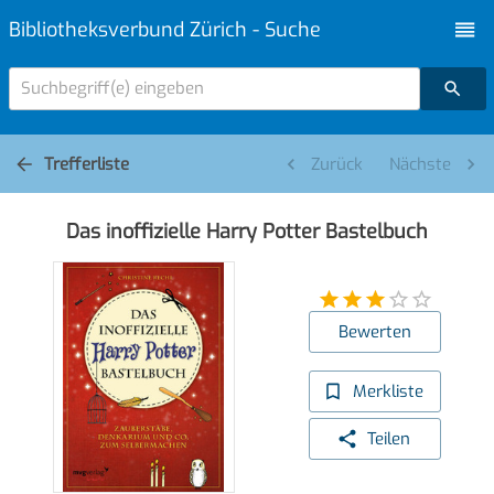
Bibliotheksverbund Zürich - Suche
Suchbegriff(e) eingeben
Trefferliste
Zurück
Nächste
Das inoffizielle Harry Potter Bastelbuch
Bewerten
Merkliste
Teilen