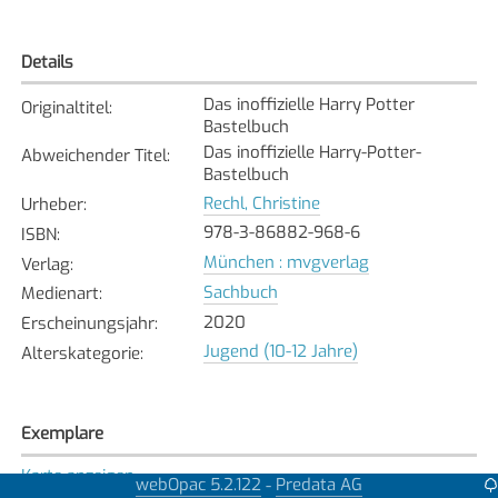
Details
Das inoffizielle Harry Potter
Originaltitel
:
Bastelbuch
Das inoffizielle Harry-Potter-
Abweichender Titel
:
Bastelbuch
Rechl, Christine
Urheber
:
978-3-86882-968-6
ISBN
:
München : mvgverlag
Verlag
:
Sachbuch
Medienart
:
2020
Erscheinungsjahr
:
Jugend (10-12 Jahre)
Alterskategorie
:
Exemplare
Karte anzeigen
webOpac 5.2.122
Predata AG
-