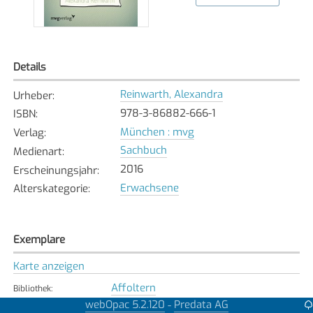
Details
Reinwarth, Alexandra
Urheber
:
978-3-86882-666-1
ISBN
:
München : mvg
Verlag
:
Sachbuch
Medienart
:
2016
Erscheinungsjahr
:
Erwachsene
Alterskategorie
:
Exemplare
Karte anzeigen
Affoltern
Bibliothek
:
Verfügbar
webOpac 5.2.120
Predata AG
-
Exemplarstatus
: