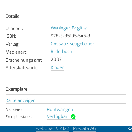
Details
Weninger, Brigitte
Urheber
:
978-3-85195-545-3
ISBN
:
Gossau : Neugebauer
Verlag
:
Bilderbuch
Medienart
:
2007
Erscheinungsjahr
:
Kinder
Alterskategorie
:
Exemplare
Karte anzeigen
Hüntwangen
Bibliothek
:
Verfügbar
Exemplarstatus
:
Kilchberg
webOpac 5.2.122
Predata AG
-
Bibliothek
: