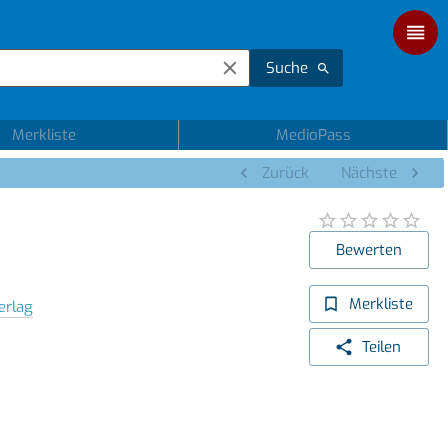
Suche
Merkliste
MedioPass
Zurück
Nächste
Bewerten
Merkliste
erlag
Teilen