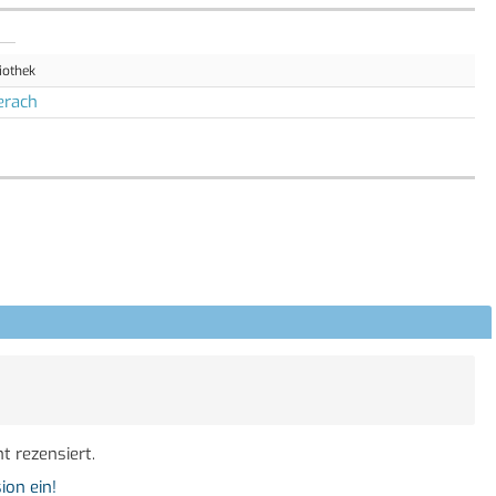
iothek
erach
t rezensiert.
ion ein!