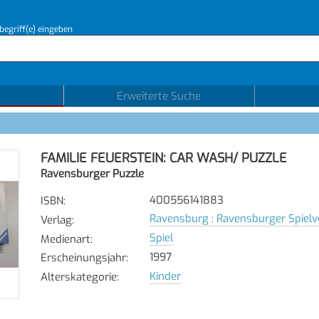
begriff(e) eingeben
Erweiterte Suche
FAMILIE FEUERSTEIN: CAR WASH/ PUZZLE
Ravensburger Puzzle
400556141883
ISBN
:
Ravensburg : Ravensburger Spielv
Verlag
:
Spiel
Medienart
:
1997
Erscheinungsjahr
:
Kinder
Alterskategorie
: