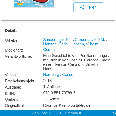
Teilen
Details
Sanderhage, Per
;
Cardona, José M.
;
Urheber
:
Hansen, Carla
;
Hansen, Vilhelm
Comics
Medienart
:
Eine Geschichte von Per Sanderhage ;
Verantwortliche
:
mit Bildern von José M. Cardona ; nach
einer Idee von Carla und Vilhelm
Hansen
Hamburg : Carlsen
Verlag
:
2016
Erscheinungsjahr
:
1. Auflage
Ausgabe
:
978-3-551-73788-5
ISBN
:
32 Seiten
Umfang
:
Rasmus Klump og tal-trolden
Originaltitel
:
Petzi (41)
Reihe
:
webOpac 5.2.121
Predata AG
-