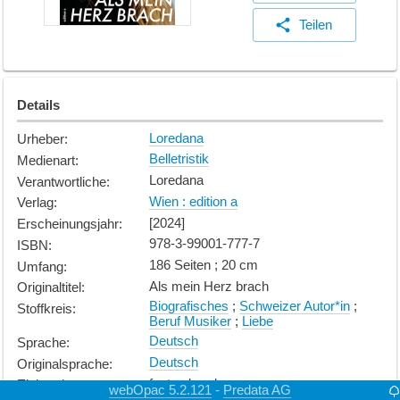
Teilen
Details
Loredana
Urheber
:
Belletristik
Medienart
:
Loredana
Verantwortliche
:
Wien : edition a
Verlag
:
[2024]
Erscheinungsjahr
:
978-3-99001-777-7
ISBN
:
186 Seiten ; 20 cm
Umfang
:
Als mein Herz brach
Originaltitel
:
Biografisches
;
Schweizer Autor*in
;
Stoffkreis
:
Beruf Musiker
;
Liebe
Deutsch
Sprache
:
Deutsch
Originalsprache
:
fest gebunden
Einband
:
webOpac 5.2.121
Predata AG
-