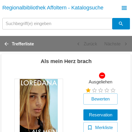
Regionalbibliothek Affoltern - Katalogsuche
Suchbegriff(e) eingeben
Trefferliste
Zurück
Nächste
Als mein Herz brach
Ausgeliehen
Bewerten
Reservation
Merkliste