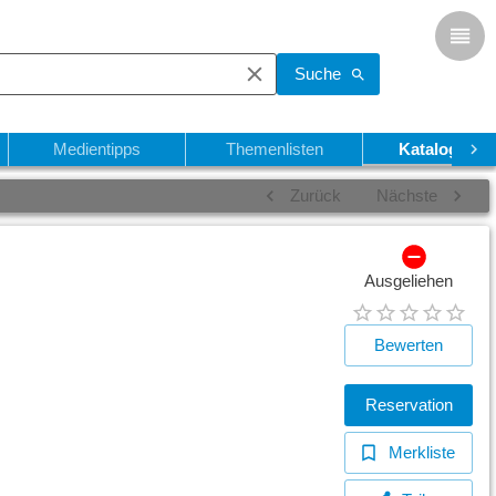
Suche
Medientipps
Themenlisten
Katalogsuch
Zurück
Nächste
Ausgeliehen
Bewerten
Reservation
Merkliste