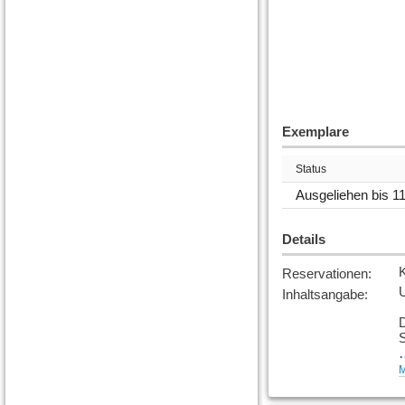
Exemplare
Status
Ausgeliehen bis 1
Details
Reservationen
:
U
Inhaltsangabe
:
D
S
M
M
[