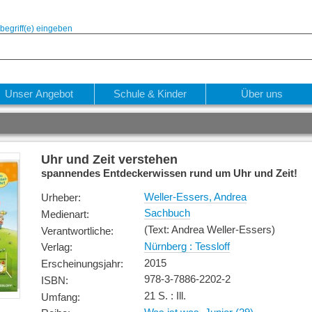
begriff(e) eingeben
Unser Angebot
Schule & Kinder
Über uns
Uhr und Zeit verstehen
spannendes Entdeckerwissen rund um Uhr und Zeit!
Weller-Essers, Andrea
Urheber
:
Sachbuch
Medienart
:
(Text: Andrea Weller-Essers)
Verantwortliche
:
Nürnberg : Tessloff
Verlag
:
2015
Erscheinungsjahr
:
978-3-7886-2202-2
ISBN
:
21 S. : Ill.
Umfang
: