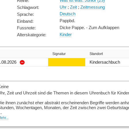
Was ist was. Junior (29)
Reihe
:
Uhr
;
Zeit
;
Zeitmessung
Schlagwort
:
Deutsch
Sprache
:
Pappbd.
Einband
:
Dicke Pappe. - Zum Aufklappen
Fussnote
:
Kinder
Alterskategorie
:
Signatur
Standort
1.08.2026
Kindersachbuch
Keine
hr, Zeit und Uhrzeit sind die Themen in diesem Uhrenbuch für Kinde
ie ihnen zunächst eher abstrakt erscheinenden Begriffe werden anh
tunden, Wochentagen, Monaten, der Zeit zwischen zwei Geburtstage
it Uhr zum Selberbasteln und Üben, Entdecker-Klappen, Rätseln und
ehr...
Quelle: Buchhaus.ch, bearbeitet mit ChatGPT
]