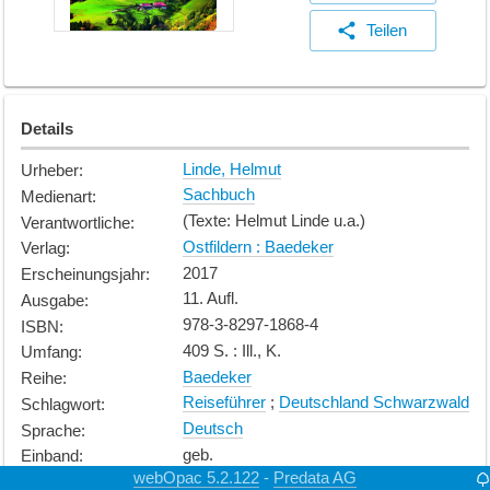
Teilen
Details
Linde, Helmut
Urheber
:
Sachbuch
Medienart
:
(Texte: Helmut Linde u.a.)
Verantwortliche
:
Ostfildern : Baedeker
Verlag
:
2017
Erscheinungsjahr
:
11. Aufl.
Ausgabe
:
978-3-8297-1868-4
ISBN
:
409 S. : Ill., K.
Umfang
:
Baedeker
Reihe
:
Reiseführer
;
Deutschland Schwarzwald
Schlagwort
:
Deutsch
Sprache
:
geb.
Einband
:
webOpac 5.2.122
Predata AG
-
Erwachsene
Alterskategorie
: