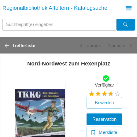
Regionalbibliothek Affoltern - Katalogsuche
Suchbegriff(e) eingeben
Trefferliste
Zurück
Nächste
Nord-Nordwest zum Hexenplatz
Verfügbar
Bewerten
Reservation
Merkliste