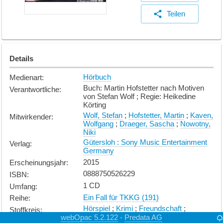
Teilen
Details
Hörbuch
Medienart
:
Buch: Martin Hofstetter nach Motiven
Verantwortliche
:
von Stefan Wolf ; Regie: Heikedine
Körting
Wolf, Stefan
;
Hofstetter, Martin
;
Kaven,
Mitwirkender
:
Wolfgang
;
Draeger, Sascha
;
Nowotny,
Niki
Gütersloh : Sony Music Entertainment
Verlag
:
Germany
2015
Erscheinungsjahr
:
0888750526229
ISBN
:
1 CD
Umfang
:
Ein Fall für TKKG (191)
Reihe
:
Hörspiel
;
Krimi
;
Freundschaft
;
Stoffkreis
:
Abenteuer
webOpac 5.2.122
Predata AG
-