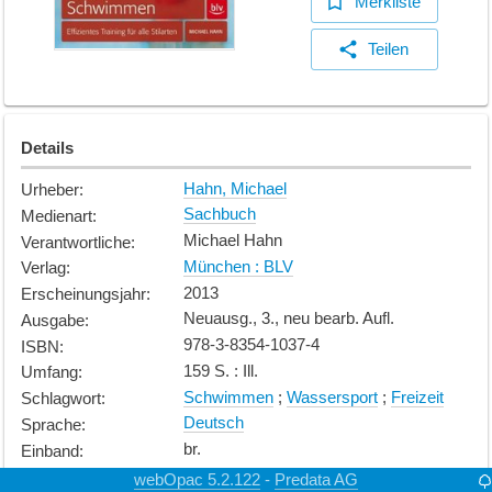
Merkliste
Teilen
Details
Hahn, Michael
Urheber
:
Sachbuch
Medienart
:
Michael Hahn
Verantwortliche
:
München : BLV
Verlag
:
2013
Erscheinungsjahr
:
Neuausg., 3., neu bearb. Aufl.
Ausgabe
:
978-3-8354-1037-4
ISBN
:
159 S. : Ill.
Umfang
:
Schwimmen
;
Wassersport
;
Freizeit
Schlagwort
:
Deutsch
Sprache
:
br.
Einband
:
Erwachsene
Alterskategorie
:
webOpac 5.2.122
Predata AG
-