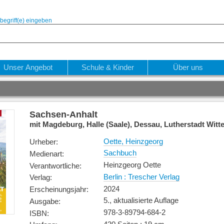
begriff(e) eingeben
Unser Angebot
Schule & Kinder
Über uns
Sachsen-Anhalt
mit Magdeburg, Halle (Saale), Dessau, Lutherstadt Wi
Oette, Heinzgeorg
Urheber
:
Sachbuch
Medienart
:
Heinzgeorg Oette
Verantwortliche
:
Berlin : Trescher Verlag
Verlag
:
2024
Erscheinungsjahr
:
5., aktualisierte Auflage
Ausgabe
:
978-3-89794-684-2
ISBN
: