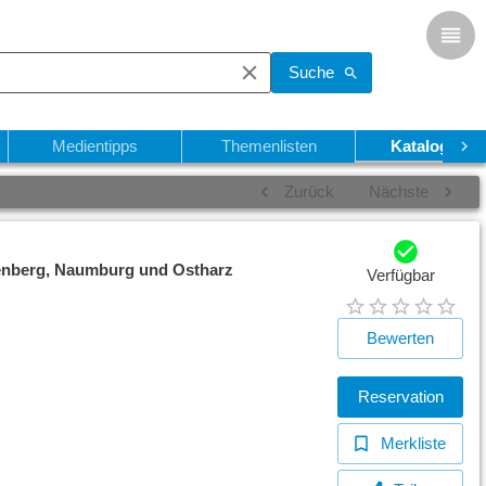
Suche
Medientipps
Themenlisten
Katalogsuch
Zurück
Nächste
ttenberg, Naumburg und Ostharz
Verfügbar
Bewerten
Reservation
Merkliste