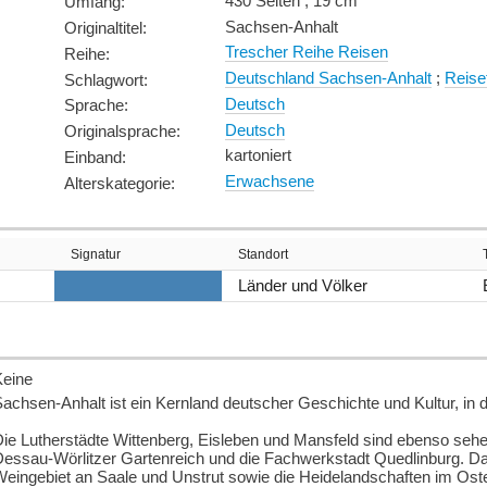
430 Seiten ; 19 cm
Umfang
:
Sachsen-Anhalt
Originaltitel
:
Trescher Reihe Reisen
Reihe
:
Deutschland Sachsen-Anhalt
;
Reise
Schlagwort
:
Deutsch
Sprache
:
Deutsch
Originalsprache
:
kartoniert
Einband
:
Erwachsene
Alterskategorie
:
Signatur
Standort
Länder und Völker
Keine
achsen-Anhalt ist ein Kernland deutscher Geschichte und Kultur, i
Die Lutherstädte Wittenberg, Eisleben und Mansfeld sind ebenso s
Dessau-Wörlitzer Gartenreich und die Fachwerkstadt Quedlinburg. 
eingebiet an Saale und Unstrut sowie die Heidelandschaften im Os