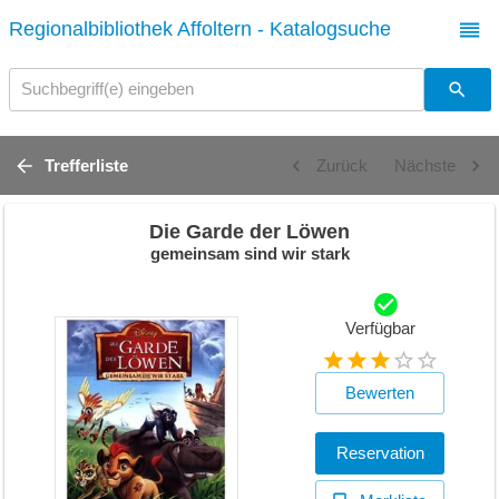
Regionalbibliothek Affoltern - Katalogsuche
Suchbegriff(e) eingeben
Trefferliste
Zurück
Nächste
Die Garde der Löwen
gemeinsam sind wir stark
Verfügbar
Bewerten
Reservation