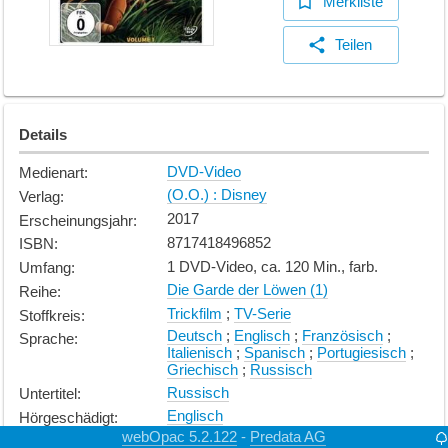
Merkliste
Teilen
Details
DVD-Video
Medienart
:
(O.O.) : Disney
Verlag
:
2017
Erscheinungsjahr
:
8717418496852
ISBN
:
1 DVD-Video, ca. 120 Min., farb.
Umfang
:
Die Garde der Löwen (1)
Reihe
:
Trickfilm
;
TV-Serie
Stoffkreis
:
Deutsch
;
Englisch
;
Französisch
;
Sprache
:
Italienisch
;
Spanisch
;
Portugiesisch
;
Griechisch
;
Russisch
Russisch
Untertitel
:
Englisch
Hörgeschädigt
:
webOpac 5.2.122
Predata AG
-
FSK ohne Altersbeschränkung
Fussnote
: