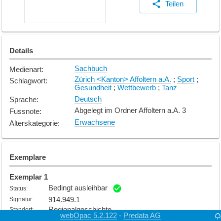
Teilen
Details
Sachbuch
Medienart
:
Zürich <Kanton> Affoltern a.A.
;
Sport
;
Schlagwort
:
Gesundheit
;
Wettbewerb
;
Tanz
Deutsch
Sprache
:
Abgelegt im Ordner Affoltern a.A. 3
Fussnote
:
Erwachsene
Alterskategorie
:
Exemplare
Exemplar
1
Bedingt ausleihbar
Status
:
914.949.1
Signatur
:
Regionalgeschichte
Standort
:
webOpac 5.2.122
Predata AG
-