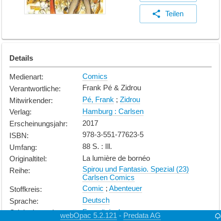
Teilen
Details
Comics
Medienart
:
Frank Pé & Zidrou
Verantwortliche
:
Pé, Frank
;
Zidrou
Mitwirkender
:
Hamburg : Carlsen
Verlag
:
2017
Erscheinungsjahr
:
978-3-551-77623-5
ISBN
:
88 S. : Ill.
Umfang
:
La lumière de bornéo
Originaltitel
:
Spirou und Fantasio. Spezial (23)
Reihe
:
Carlsen Comics
Comic
;
Abenteuer
Stoffkreis
:
Deutsch
Sprache
:
Französisch
Originalsprache
:
webOpac 5.2.121
Predata AG
-