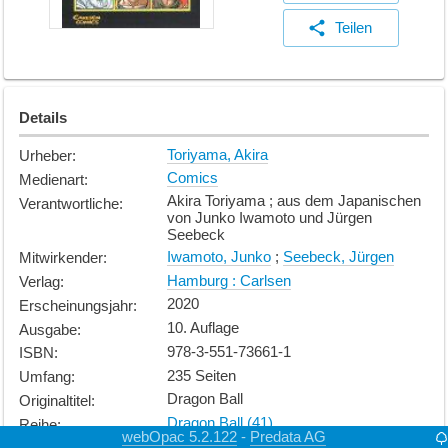
Teilen
Details
Toriyama, Akira
Urheber
:
Comics
Medienart
:
Akira Toriyama ; aus dem Japanischen
Verantwortliche
:
von Junko Iwamoto und Jürgen
Seebeck
Iwamoto, Junko
;
Seebeck, Jürgen
Mitwirkender
:
Hamburg : Carlsen
Verlag
:
2020
Erscheinungsjahr
:
10. Auflage
Ausgabe
:
978-3-551-73661-1
ISBN
:
235 Seiten
Umfang
:
Dragon Ball
Originaltitel
:
Dragon Ball (41)
Reihe
:
webOpac 5.2.122
Predata AG
-
Comic
;
Manga
;
Action
Stoffkreis
: