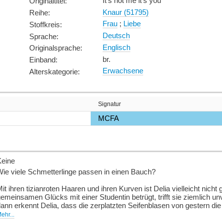
It's not me it's you
Originaltitel
:
Knaur (51795)
Reihe
:
Frau
;
Liebe
Stoffkreis
:
Deutsch
Sprache
:
Englisch
Originalsprache
:
br.
Einband
:
Erwachsene
Alterskategorie
:
Signatur
MCFA
Keine
ie viele Schmetterlinge passen in einen Bauch?
it ihren tizianroten Haaren und ihren Kurven ist Delia vielleicht nic
emeinsamen Glücks mit einer Studentin betrügt, trifft sie ziemlich un
ann erkennt Delia, dass die zerplatzten Seifenblasen von gestern 
elbst entscheiden, wie sie die bunten Puzzleteile ihres Lebens neu
ehr...