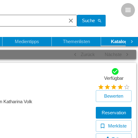
Suche
Medientipps
Themenlisten
Katalogsuch
Zurück
Nächste
Verfügbar
Bewerten
n Katharina Volk
Reservation
Merkliste