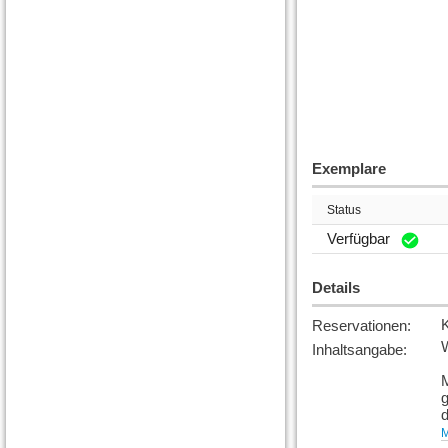
Exemplare
Status
Verfügbar
Details
Reservationen
:
W
Inhaltsangabe
:
M
g
d
s
M