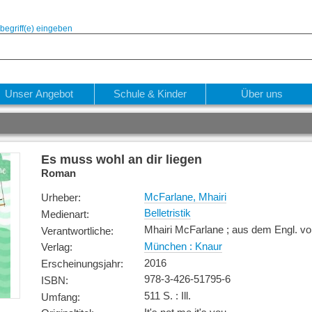
begriff(e) eingeben
Unser Angebot
Schule & Kinder
Über uns
Es muss wohl an dir liegen
Roman
McFarlane, Mhairi
Urheber
:
Belletristik
Medienart
:
Mhairi McFarlane ; aus dem Engl. vo
Verantwortliche
:
München : Knaur
Verlag
:
2016
Erscheinungsjahr
:
978-3-426-51795-6
ISBN
:
511 S. : Ill.
Umfang
: