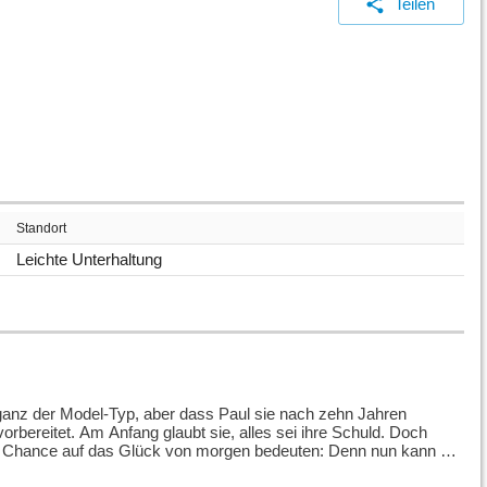
Teilen
Standort
Leichte Unterhaltung
ht ganz der Model-Typ, aber dass Paul sie nach zehn Jahren
vorbereitet. Am Anfang glaubt sie, alles sei ihre Schuld. Doch
die Chance auf das Glück von morgen bedeuten: Denn nun kann sie
 zusammensetzt.