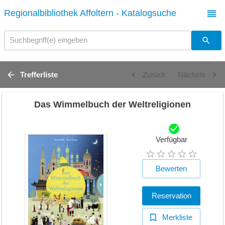
Regionalbibliothek Affoltern - Katalogsuche
Suchbegriff(e) eingeben
Trefferliste
Zurück
Nächste
Das Wimmelbuch der Weltreligionen
Verfügbar
Bewerten
Reservation
Merkliste