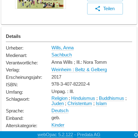
Teilen
Details
Wills, Anna
Urheber
:
Sachbuch
Medienart
:
Anna Wills ; Ill.: Nora Tomm
Verantwortliche
:
Weinheim : Beltz & Gelberg
Verlag
:
2017
Erscheinungsjahr
:
978-3-407-82202-4
ISBN
:
Unpag. : Ill.
Umfang
:
Religion
;
Hinduismus
;
Buddhismus
;
Schlagwort
:
Juden
;
Christentum
;
Islam
Deutsch
Sprache
:
geb.
Einband
:
Kinder
Alterskategorie
:
webOpac 5.2.122
Predata AG
-